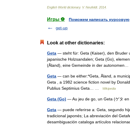
English
World
dictionary
.
V
.
Neufeldt
.
2014
.
Игры ⚽
Поможем написать курсовую
get-up
Look at other dictionaries:
Geta
— steht für: Geta (Kaiser), den Bruder
japanische Holzsandalen; Geta (Go), element
(Åland), eine Gemeinde in der autonome
Geta
— can be either:*Geta, Åland, a municip
Geta , a 1982 science fiction novel by Donald 
Publius Septimius Geta… …
Wikipedia
Geta (Go)
— Au jeu de go, un Geta (ゲタ en ja
Geta
— puede referirse a: Geta, segundo hi
tradicional japonés; La abreviación del Getaf
desambiguación cataloga artículos relacio