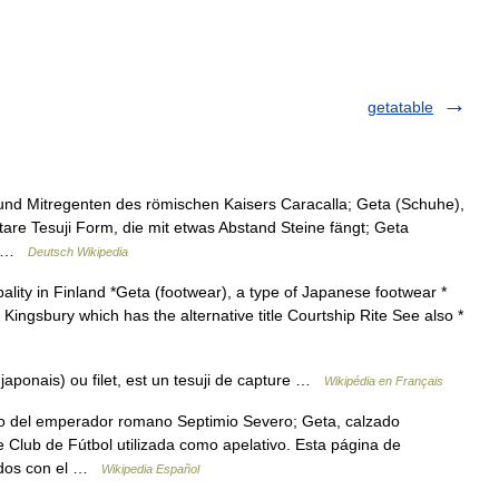
getatable
 und Mitregenten des römischen Kaisers Caracalla; Geta (Schuhe),
are Tesuji Form, die mit etwas Abstand Steine fängt; Geta
n… …
Deutsch Wikipedia
ality in Finland *Geta (footwear), a type of Japanese footwear *
Kingsbury which has the alternative title Courtship Rite See also *
ponais) ou filet, est un tesuji de capture …
Wikipédia en Français
jo del emperador romano Septimio Severo; Geta, calzado
e Club de Fútbol utilizada como apelativo. Esta página de
nados con el …
Wikipedia Español