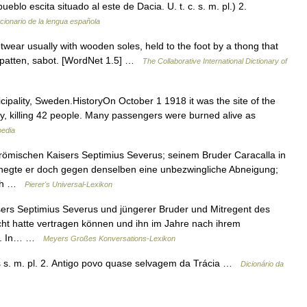
ueblo escita situado al este de Dacia. U. t. c. s. m. pl.) 2.
cionario de la lengua española
twear usually with wooden soles, held to the foot by a thong that
, patten, sabot. [WordNet 1.5] …
The Collaborative International Dictionary of
cipality, Sweden.HistoryOn October 1 1918 it was the site of the
ory, killing 42 people. Many passengers were burned alive as
pedia
römischen Kaisers Septimius Severus; seinem Bruder Caracalla in
 hegte er doch gegen denselben eine unbezwingliche Abneigung;
nach …
Pierer's Universal-Lexikon
ers Septimius Severus und jüngerer Bruder und Mitregent des
cht hatte vertragen können und ihn im Jahre nach ihrem
ieß. In… …
Meyers Großes Konversations-Lexikon
tas s. m. pl. 2. Antigo povo quase selvagem da Trácia …
Dicionário da