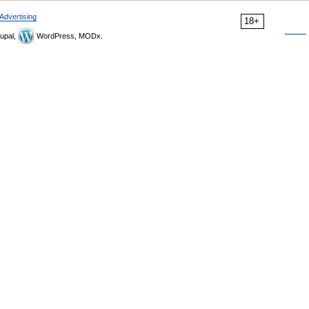
Advertising
18+
upal,
WordPress, MODx.