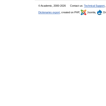
© Academic, 2000-2026
Contact us:
Technical Support
,
Dictionaries export
, created on PHP,
Joomla,
Dr