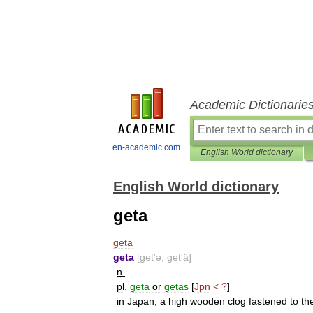
Academic Dictionarie
en-academic.com
English World dictionary
English World dictionary
geta
geta
geta
[
get
′
ə
,
get
′
ä
]
n
.
pl
.
geta
or
getas
[
Jpn
< ?
]
in
Japan
,
a
high
wooden
clog
fastened
to
th