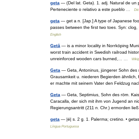
geta
— (Del lat. Geta). 1. adj. Natural de un p
Perteneciente o relativo a este pueblo …
Dic
geta
— get a n. [Jap.] A type of Japanese foo
passes between the first two toes. Syn: clog
English
Getå
— is a minor locality in Norrköping Muni
worst train accident in Swedish railroad hist
unreinforced wooden cars burned,… …
Wiki
Geta
— Geta, Antoninus, jüngerer Sohn des 
Grausamkeit u. niederen Begierden ähnlich,
er machte mit seinem Vater den Feldzug 
Geta
— Geta, Septimius, Sohn des röm. Kais
Caracalla, der sich mit ihm von Jugend an ni
Regierungsantritt (211 n. Chr.) ermorden l
geta
— |é| s. 2 g. 1. Palerma; cretino. • ge
Língua Portuguesa