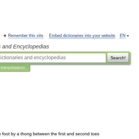
Remember this site
Embed dictionaries into your website
EN
s and Encyclopedias
Search!
Interpretations
e
foot
by
a
thong
between
the
first
and
second
toes